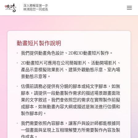
深入瞭解是第一步
Togg
映鴻陪您一同成長
navi
動畫短片製作說明
我們提供動畫角色設計、2D和3D動畫短片製作。
2D動畫短片可應用在公司簡報影片、活動開場影片、
產品示意模擬效果影片、建築外觀動態示意、室內場
景動態示意等。
估價前請務必提供有分鏡的腳本或純文字腳本，如無
腳本，請提供一段動畫製作需求的描述場景跟畫面效
果的文字敘述，我們會依照您的需求在實際製作前擬
成腳本，如無動畫內容大綱或描述是無法進行估價和
製作腳本的。
我們需要依照內容腳本，讓客戶與設計師都能根據同
一個畫面與呈現上互相理解雙方所需要製作內容及製
作成本。