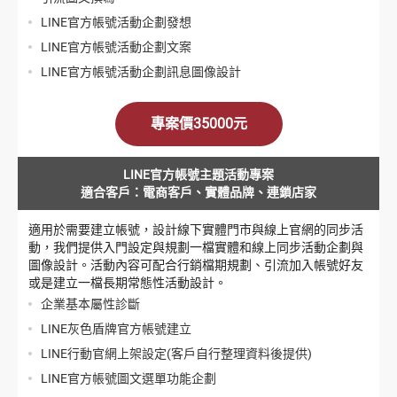
LINE官方帳號活動企劃發想
LINE官方帳號活動企劃文案
LINE官方帳號活動企劃訊息圖像設計
專案價35000元
LINE官方帳號主題活動專案
適合客戶：電商客戶、實體品牌、連鎖店家
適用於需要建立帳號，設計線下實體門市與線上官網的同步活
動，我們提供入門設定與規劃一檔實體和線上同步活動企劃與
圖像設計。活動內容可配合行銷檔期規劃、引流加入帳號好友
或是建立一檔長期常態性活動設計。
企業基本屬性診斷
LINE灰色盾牌官方帳號建立
LINE行動官網上架設定(客戶自行整理資料後提供)
LINE官方帳號圖文選單功能企劃