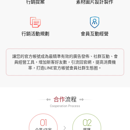
行銷提案
素材圖片設計製作
行銷活動規劃
會員互動經營
讓您的官方帳號成為最精準有效的廣告發佈、社群互動、會
員經營工具，增加新客好友數，引流回官網，提高消費機
率，打造LINE官方帳號會員社群生態圈。
合作
流程
Cooperation Process
01
02
企業/店家
選擇