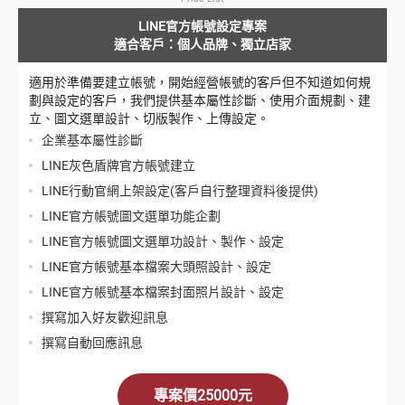
LINE官方帳號設定專案
適合客戶：個人品牌、獨立店家
適用於準備要建立帳號，開始經營帳號的客戶但不知道如何規
劃與設定的客戶，我們提供基本屬性診斷、使用介面規劃、建
立、圖文選單設計、切版製作、上傳設定。
企業基本屬性診斷
LINE灰色盾牌官方帳號建立
LINE行動官網上架設定(客戶自行整理資料後提供)
LINE官方帳號圖文選單功能企劃
LINE官方帳號圖文選單功設計、製作、設定
LINE官方帳號基本檔案大頭照設計、設定
LINE官方帳號基本檔案封面照片設計、設定
撰寫加入好友歡迎訊息
撰寫自動回應訊息
專案價25000元