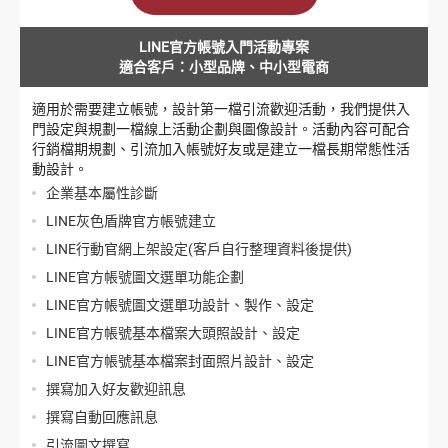
LINE官方帳號入門活動專案
適合客戶：小型品牌、中小型電商
適用於需要建立帳號，設計第一檔引流歡迎活動，我們提供入
門設定與規劃一檔線上活動企劃與圖像設計。活動內容可配合
行銷檔期規劃、引流加入帳號好友或是建立一檔長期常態性活
動設計。
企業基本屬性診斷
LINE灰色盾牌官方帳號建立
LINE行動官網上架設定(客戶自行整理資料後提供)
LINE官方帳號圖文選單功能企劃
LINE官方帳號圖文選單功設計、製作、設定
LINE官方帳號基本檔案大頭照設計、設定
LINE官方帳號基本檔案封面照片設計、設定
撰寫加入好友歡迎訊息
撰寫自動回應訊息
引流圖文撰寫