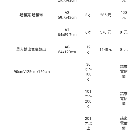
29.7x42cm
元
A2‧
400
‧燈箱亮.燈箱霧
3才
285 元
59.7x42cm
元
A1‧
6才
570 元
0 元
84x59.7cm
A0‧
12
‧最大輸出寬度輸出
1140元
0 元
84x120cm
才
30
請來
才～
90cm\125cm\150cm
電估
100
價
才
101
請來
才～
電估
200
價
才
201
請來
才以
電估
上
價