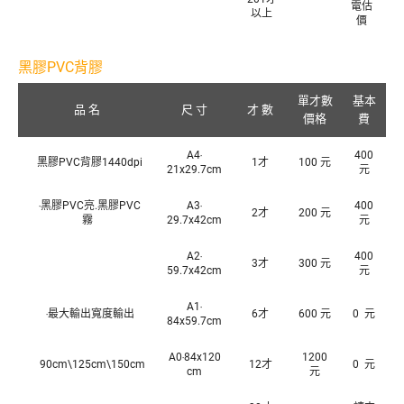
電估
以上
價
黑膠PVC背膠
單才數
基本
品 名
尺 寸
才 數
價格
費
A4‧
400
黑膠PVC背膠1440dpi
1才
100 元
21x29.7cm
元
‧黑膠PVC亮.黑膠PVC
A3‧
400
2才
200 元
霧
29.7x42cm
元
A2‧
400
3才
300 元
59.7x42cm
元
A1‧
‧最大輸出寬度輸出
6才
600 元
0 元
84x59.7cm
A0‧84x120
1200
90cm\125cm\150cm
12才
0 元
cm
元