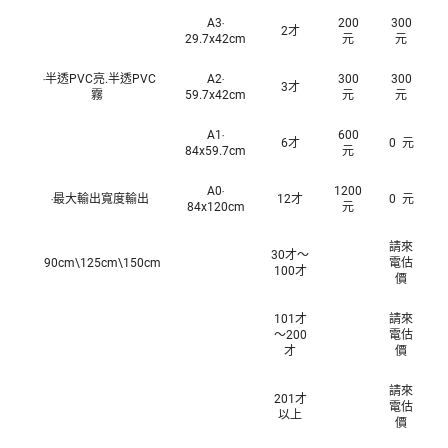
A3‧
200
300
2才
29.7x42cm
元
元
‧半透PVC亮.半透PVC
A2‧
300
300
3才
霧
59.7x42cm
元
元
A1‧
600
6才
0 元
84x59.7cm
元
A0‧
1200
‧最大輸出寬度輸出
12才
0 元
84x120cm
元
請來
30才～
90cm\125cm\150cm
電估
100才
價
101才
請來
～200
電估
才
價
請來
201才
電估
以上
價