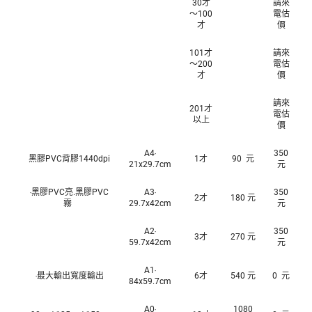
30才
請來
～100
電估
才
價
101才
請來
～200
電估
才
價
請來
201才
電估
以上
價
A4‧
350
黑膠PVC背膠1440dpi
1才
90 元
21x29.7cm
元
‧黑膠PVC亮.黑膠PVC
A3‧
350
2才
180 元
霧
29.7x42cm
元
A2‧
350
3才
270 元
59.7x42cm
元
A1‧
‧最大輸出寬度輸出
6才
540 元
0 元
84x59.7cm
A0‧
1080