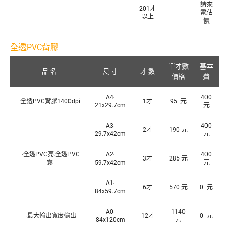
請來
201才
電估
以上
價
全透PVC背膠
單才數
基本
品 名
尺 寸
才 數
價格
費
A4‧
400
全透PVC背膠1400dpi
1才
95 元
21x29.7cm
元
A3‧
400
2才
190 元
29.7x42cm
元
‧全透PVC亮.全透PVC
A2‧
400
3才
285 元
霧
59.7x42cm
元
A1‧
6才
570 元
0 元
84x59.7cm
A0‧
1140
‧最大輸出寬度輸出
12才
0 元
84x120cm
元