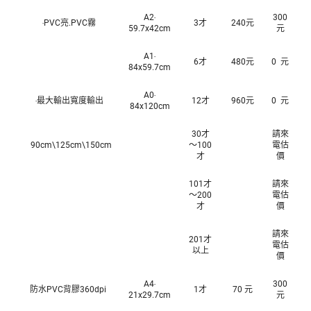
A2‧
300
‧PVC亮.PVC霧
3才
240元
59.7x42cm
元
A1‧
6才
480元
0 元
84x59.7cm
A0‧
‧最大輸出寬度輸出
12才
960元
0 元
84x120cm
30才
請來
90cm\125cm\150cm
～100
電估
才
價
101才
請來
～200
電估
才
價
請來
201才
電估
以上
價
A4‧
300
防水PVC背膠360dpi
1才
70 元
21x29.7cm
元