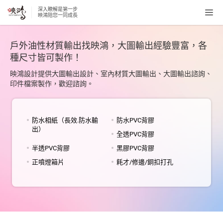
深入瞭解是第一步
Tog
映鴻陪您一同成長
navi
戶外油性材質輸出找映鴻，大圖輸出經驗豐富，各
種尺寸皆可製作！
映鴻設計提供大圖輸出設計、室內材質大圖輸出、大圖輸出諮詢、
印件檔案製作，歡迎諮詢。
防水相紙（長效.防水輸
防水PVC背膠
出）
全透PVC背膠
半透PVC背膠
黑膠PVC背膠
正噴燈箱片
耗才/修邊/銅扣打孔