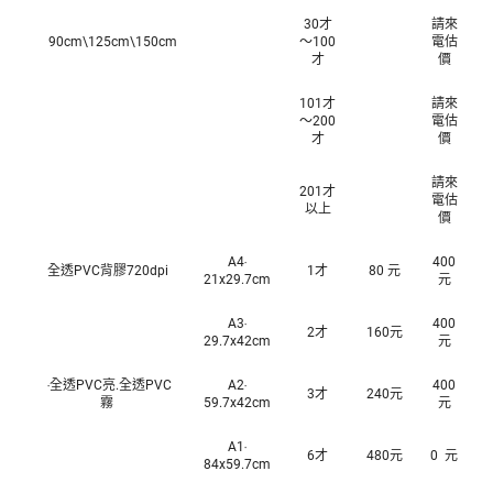
30才
請來
90cm\125cm\150cm
～100
電估
才
價
101才
請來
～200
電估
才
價
請來
201才
電估
以上
價
A4‧
400
全透PVC背膠720dpi
1才
80 元
21x29.7cm
元
A3‧
400
2才
160元
29.7x42cm
元
‧全透PVC亮.全透PVC
A2‧
400
3才
240元
霧
59.7x42cm
元
A1‧
6才
480元
0 元
84x59.7cm