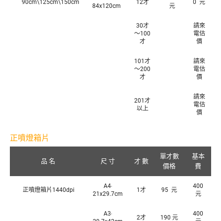
90cm\125cm\150cm
12才
0 元
84x120cm
元
30才
請來
～100
電估
才
價
101才
請來
～200
電估
才
價
請來
201才
電估
以上
價
正噴燈箱片
單才數
基本
品 名
尺 寸
才 數
價格
費
A4‧
400
正噴燈箱片1440dpi
1才
95 元
21x29.7cm
元
A3‧
400
2才
190 元