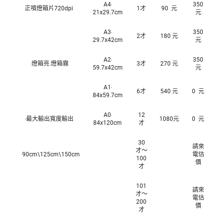
A4‧
350
正噴燈箱片720dpi
1才
90 元
21x29.7cm
元
A3‧
350
2才
180 元
29.7x42cm
元
A2‧
350
‧燈箱亮.燈箱霧
3才
270 元
59.7x42cm
元
A1‧
6才
540 元
0 元
84x59.7cm
A0‧
12
‧最大輸出寬度輸出
1080元
0 元
84x120cm
才
30
請來
才～
90cm\125cm\150cm
電估
100
價
才
101
請來
才～
電估
200
價
才