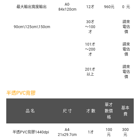
A0‧
‧最大輸出寬度輸出
12才
960元
0 元
84x120cm
30才
請來
90cm\125cm\150cm
～100
電估
才
價
101才
請來
～200
電估
才
價
請來
201才
電估
以上
價
半透PVC背膠
單才
基本
品 名
尺 寸
才 數
數價
費
格
A4‧
100
300
半透PVC背膠1440dpi
1才
21x29.7cm
元
元