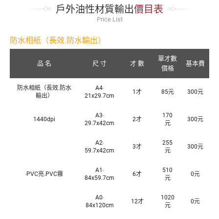
戶外油性材質輸出
價目表
Price List
防水相紙（長效.防水輸出）
單才數
品 名
尺 寸
才 數
基本費
價格
防水相紙（長效.防水
A4‧
1才
85元
300元
輸出）
21x29.7cm
A3‧
170
1440dpi
2才
300元
29.7x42cm
元
A2‧
255
3才
300元
59.7x42cm
元
A1‧
510
‧PVC亮.PVC霧
6才
0元
84x59.7cm
元
A0‧
1020
12才
0元
84x120cm
元