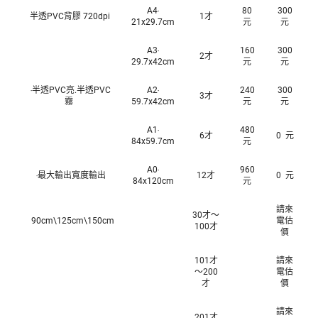
A4‧
80
300
半透PVC背膠 720dpi
1才
21x29.7cm
元
元
A3‧
160
300
2才
29.7x42cm
元
元
‧半透PVC亮.半透PVC
A2‧
240
300
3才
霧
59.7x42cm
元
元
A1‧
480
6才
0 元
84x59.7cm
元
A0‧
960
‧最大輸出寬度輸出
12才
0 元
84x120cm
元
請來
30才～
90cm\125cm\150cm
電估
100才
價
101才
請來
～200
電估
才
價
請來
201才