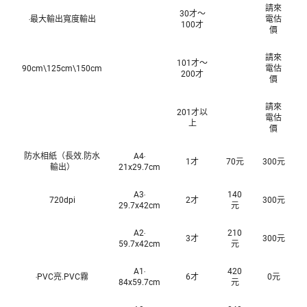
請來
30才～
‧最大輸出寬度輸出
電估
100才
價
請來
101才～
90cm\125cm\150cm
電估
200才
價
請來
201才以
電估
上
價
防水相紙（長效.防水
A4‧
1才
70元
300元
輸出）
21x29.7cm
A3‧
140
720dpi
2才
300元
29.7x42cm
元
A2‧
210
3才
300元
59.7x42cm
元
A1‧
420
‧PVC亮.PVC霧
6才
0元
84x59.7cm
元