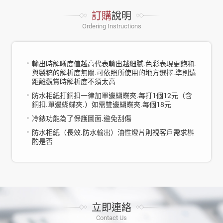
訂購
說明
Ordering Instructions
輸出時解晰度值越高代表輸出越細膩.色彩表現更飽和.
與製稿的解析度無關.可依照所使用的地方選擇.準則遠
距離觀賞時解析度不須太高
防水相紙打銅扣一律加單邊蝴蝶夾.每打1個12元（含
銅扣.單邊蝴蝶夾.）如需雙邊蝴蝶夾.每個18元
冷錶功能為了保護圖面.避免刮傷
防水相紙（長效.防水輸出）油性燈片則視客戶需求斟
酌是否
立即連絡
Contact Us