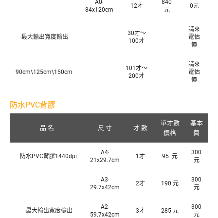
A0‧
840
12才
0元
84x120cm
元
請來
30才～
‧最大輸出寬度輸出
電估
100才
價
請來
101才～
90cm\125cm\150cm
電估
200才
價
防水PVC背膠
單才數
基本
品 名
尺 寸
才 數
價格
費
A4‧
300
防水PVC背膠1440dpi
1才
95 元
21x29.7cm
元
A3‧
300
2才
190 元
29.7x42cm
元
A2‧
300
‧最大輸出寬度輸出
3才
285 元
59.7x42cm
元