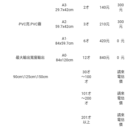
A3‧
300
2才
140元
29.7x42cm
元
A2‧
300
‧PVC亮.PVC霧
3才
210元
59.7x42cm
元
A1‧
6才
420元
0 元
84x59.7cm
A0‧
‧最大輸出寬度輸出
12才
840元
0 元
84x120cm
30才
請來
90cm\125cm\150cm
～100
電估
才
價
101才
請來
～200
電估
才
價
請來
201才
電估
以上
價