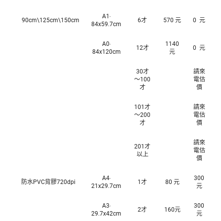
A1‧
90cm\125cm\150cm
6才
570 元
0 元
84x59.7cm
A0‧
1140
12才
0 元
84x120cm
元
30才
請來
～100
電估
才
價
101才
請來
～200
電估
才
價
請來
201才
電估
以上
價
A4‧
300
防水PVC背膠720dpi
1才
80 元
21x29.7cm
元
A3‧
300
2才
160元
29.7x42cm
元