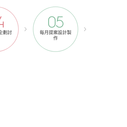
4
05
企劃討
每月提案設計製
作