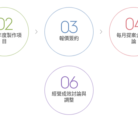
02
0
03
年度製作項
每月提案
報價簽約
目
論
06
經營成效討論與
調整