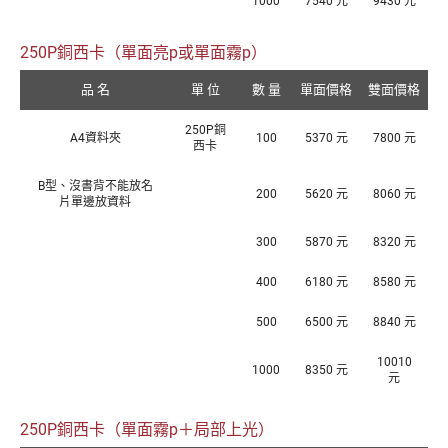
1000
7540 元
9430 元
250P銅西卡（單面亮p或單面霧p）
品 名
單 位
數 量
單面價格
雙面價格
250P銅
A4資料夾
100
5370 元
7800 元
西卡
B型、沒書背不能放名
200
5620 元
8060 元
片單邊放資料
300
5870 元
8320 元
400
6180 元
8580 元
500
6500 元
8840 元
10010
1000
8350 元
元
250P銅西卡（單面霧p＋局部上光）