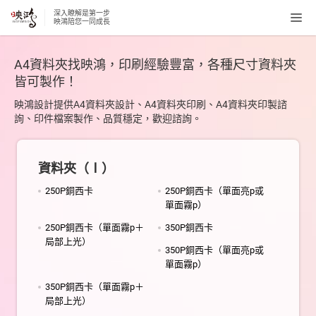
深入瞭解是第一步
Tog
映鴻陪您一同成長
navi
A4資料夾找映鴻，印刷經驗豐富，各種尺寸資料夾
皆可製作！
映鴻設計提供A4資料夾設計、A4資料夾印刷、A4資料夾印製諮
詢、印件檔案製作、品質穩定，歡迎諮詢。
資料夾（Ⅰ）
250P銅西卡
250P銅西卡（單面亮p或
單面霧p）
250P銅西卡（單面霧p＋
350P銅西卡
局部上光）
350P銅西卡（單面亮p或
單面霧p）
350P銅西卡（單面霧p＋
局部上光）