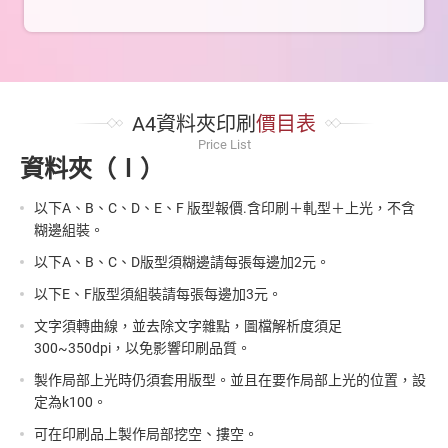
A4資料夾印刷
價目表
Price List
資料夾（Ⅰ）
以下A、B、C、D、E、F 版型報價.含印刷＋軋型＋上光，不含
糊邊組裝。
以下A、B、C、D版型須糊邊請每張每邊加2元。
以下E、F版型須組裝請每張每邊加3元。
文字須轉曲線，並去除文字雜點，圖檔解析度須足
300~350dpi，以免影響印刷品質。
製作局部上光時仍須套用版型。並且在要作局部上光的位置，設
定為k100。
可在印刷品上製作局部挖空、摟空。