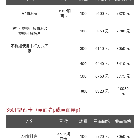
350P銅
A4資料夾
100
5600 元
7320 元
西卡
D型、雙邊可放資料及
200
5850 元
7700 元
雙邊可放名片
不糊邊使用卡榫方式固
300
6110 元
8050 元
定
400
6440 元
8410 元
500
6760 元
8775 元
10080
1000
8320 元
元
350P銅西卡（單面亮p或單面霧p）
品 名
單 位
數 量
單面價格
雙面價格
350P銅
A4資料夾
100
5720 元
8060 元
西卡