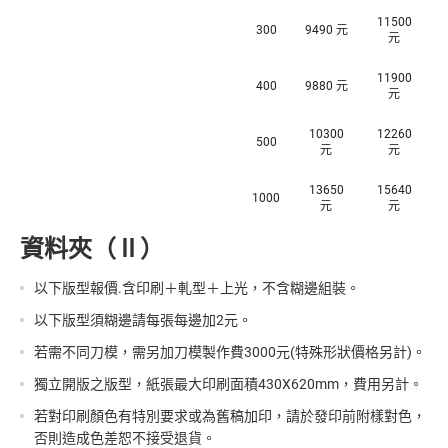
11500
300
9490 元
元
11900
400
9880 元
元
10300
12260
500
元
元
13650
15640
1000
元
元
資料夾（Ⅱ）
以下版型報價.含印刷＋軋型＋上光，不含糊邊組裝。
以下版型須糊邊請每張每邊加2元。
若需不同刀模，需另加刀模製作費3000元(特殊形狀價格另計)。
獨立開版之版型，紙張最大印刷面積430X620mm，費用另計。
若對印刷顏色有特別要求或為舊稿加印，請於發印前附樣對色，
否則造成色差恕不接受退貨。