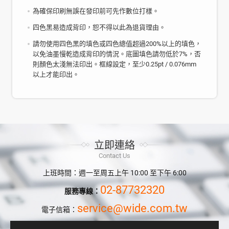
為確保印刷無誤在發印前可先作數位打樣。
四色黑易造成背印，恕不得以此為退貨理由。
請勿使用四色黑的填色或四色總值超過200%以上的填色，
以免油墨慢乾造成背印的情況。底圖填色請勿低於7%，否
則顏色太淺無法印出。框線設定，至少0.25pt / 0.076mm
以上才能印出。
立即連絡
Contact Us
上班時間：週一至周五上午 10:00 至下午 6:00
02-87732320
服務專線：
service@wide.com.tw
電子信箱：