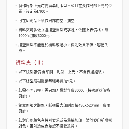
製作局部上光時仍須套用版型。並且在要作局部上光的位
置，設定為k100。
可在印刷品上製作局部挖空、摟空。
資料夾可多做立體摟空圖型或字體，依照上表價格，每
1000個加收3000元。
摟空圖型不能過於複雜或過小，否則效果不佳，容易失
敗。
資料夾（Ⅱ）
以下版型報價.含印刷＋軋型＋上光，不含糊邊組裝。
以下版型須糊邊請每張每邊加2元。
若需不同刀模，需另加刀模製作費3000元(特殊形狀價格
另計)。
獨立開版之版型，紙張最大印刷面積430X620mm，費用
另計。
若對印刷顏色有特別要求或為舊稿加印，請於發印前附樣
對色，否則造成色差恕不接受退貨。