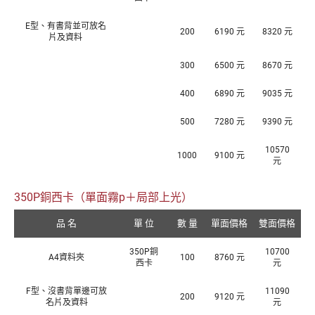
E型、有書背並可放名
200
6190 元
8320 元
片及資料
300
6500 元
8670 元
400
6890 元
9035 元
500
7280 元
9390 元
10570
1000
9100 元
元
350P銅西卡（單面霧p＋局部上光）
品 名
單 位
數 量
單面價格
雙面價格
350P銅
10700
A4資料夾
100
8760 元
西卡
元
F型、沒書背單邊可放
11090
200
9120 元
名片及資料
元