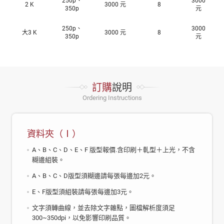
250p、
3000
2 K
3000 元
8
350p
元
250p、
3000
大3 K
3000 元
8
350p
元
訂購
說明
Ordering Instructions
資料夾（Ⅰ）
A、B、C、D、E、F 版型報價.含印刷＋軋型＋上光，不含
糊邊組裝。
A、B、C、D版型須糊邊請每張每邊加2元。
E、F版型須組裝請每張每邊加3元。
文字須轉曲線，並去除文字雜點，圖檔解析度須足
300~350dpi，以免影響印刷品質。