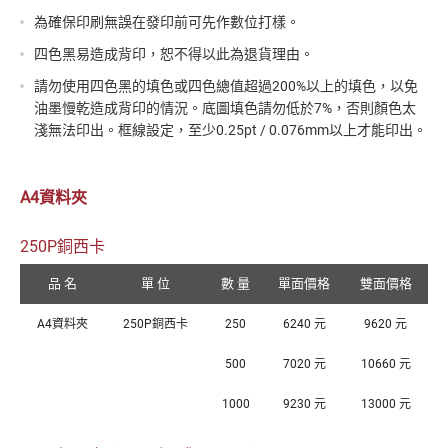
為確保印刷無誤在發印前可先作數位打樣。
四色黑易造成背印，恕不得以此為退貨理由。
請勿使用四色黑的填色或四色總值超過200%以上的填色，以免
油墨慢乾造成背印的情況。底圖填色請勿低於7%，否則顏色太
淺無法印出。框線設定，至少0.25pt / 0.076mm以上才能印出。
A4資料夾
250P銅西卡
品 名
單 位
數 量
單面價格
雙面價格
A4資料夾
250P銅西卡
250
6240 元
9620 元
500
7020 元
10660 元
1000
9230 元
13000 元